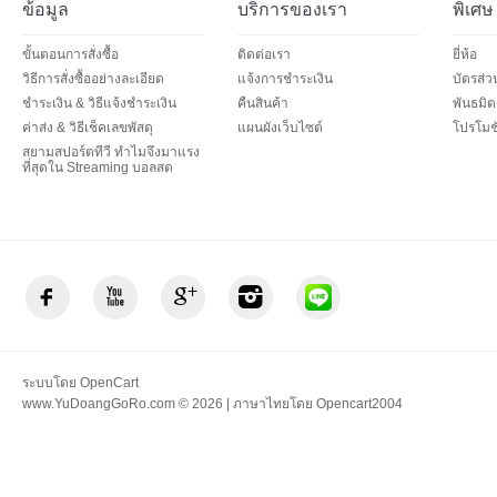
ข้อมูล
บริการของเรา
พิเศษ
ขั้นตอนการสั่งซื้อ
ติดต่อเรา
ยี่ห้อ
วิธีการสั่งซื้ออย่างละเอียด
แจ้งการชำระเงิน
บัตรส่
ชำระเงิน & วิธีแจ้งชำระเงิน
คืนสินค้า
พันธมิต
ค่าส่ง & วิธีเช็คเลขพัสดุ
แผนผังเว็บไซต์
โปรโมชั
สยามสปอร์ตทีวี ทำไมจึงมาแรง
ที่สุดใน Streaming บอลสด
ระบบโดย
OpenCart
www.YuDoangGoRo.com © 2026 | ภาษาไทยโดย
Opencart2004