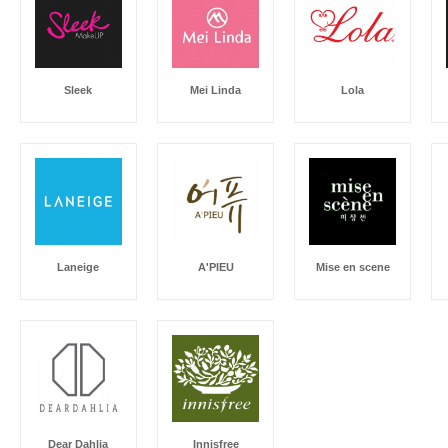
Sleek
Mei Linda
Lola
Laneige
A'PIEU
Mise en scene
Dear Dahlia
Innisfree