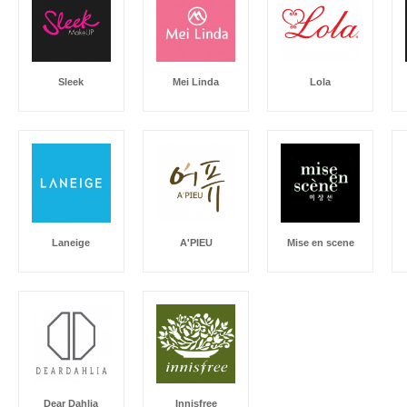
Sleek
Mei Linda
Lola
Laneige
A'PIEU
Mise en scene
Dear Dahlia
Innisfree