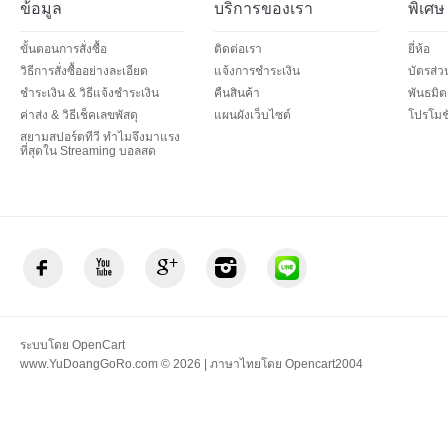
ข้อมูล
บริการของเรา
พิเศษ
ขั้นตอนการสั่งซื้อ
ติดต่อเรา
ยี่ห้อ
วิธีการสั่งซื้ออย่างละเอียด
แจ้งการชำระเงิน
บัตรส่
ชำระเงิน & วิธีแจ้งชำระเงิน
คืนสินค้า
พันธมิต
ค่าส่ง & วิธีเช็คเลขพัสดุ
แผนผังเว็บไซต์
โปรโมชั
สยามสปอร์ตทีวี ทำไมจึงมาแรง
ที่สุดใน Streaming บอลสด
ระบบโดย
OpenCart
www.YuDoangGoRo.com © 2026 | ภาษาไทยโดย
Opencart2004