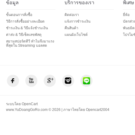
ข้อมูล
บริการของเรา
พิเศษ
ขั้นตอนการสั่งซื้อ
ติดต่อเรา
ยี่ห้อ
วิธีการสั่งซื้ออย่างละเอียด
แจ้งการชำระเงิน
บัตรส่
ชำระเงิน & วิธีแจ้งชำระเงิน
คืนสินค้า
พันธมิต
ค่าส่ง & วิธีเช็คเลขพัสดุ
แผนผังเว็บไซต์
โปรโมชั
สยามสปอร์ตทีวี ทำไมจึงมาแรง
ที่สุดใน Streaming บอลสด
ระบบโดย
OpenCart
www.YuDoangGoRo.com © 2026 | ภาษาไทยโดย
Opencart2004