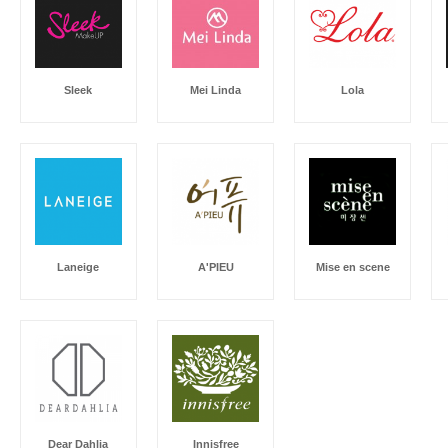
Sleek
Mei Linda
Lola
Laneige
A'PIEU
Mise en scene
Dear Dahlia
Innisfree