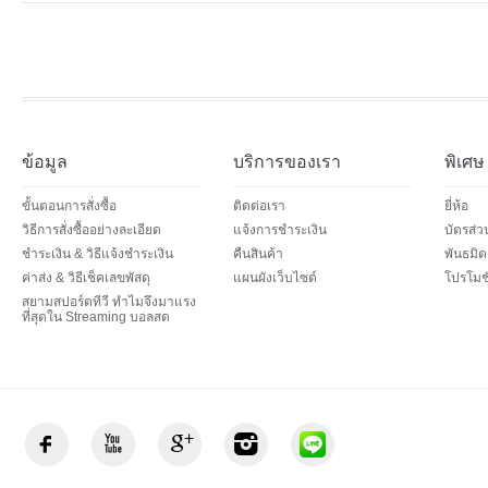
ข้อมูล
บริการของเรา
พิเศษ
ขั้นตอนการสั่งซื้อ
ติดต่อเรา
ยี่ห้อ
วิธีการสั่งซื้ออย่างละเอียด
แจ้งการชำระเงิน
บัตรส่
ชำระเงิน & วิธีแจ้งชำระเงิน
คืนสินค้า
พันธมิต
ค่าส่ง & วิธีเช็คเลขพัสดุ
แผนผังเว็บไซต์
โปรโมชั
สยามสปอร์ตทีวี ทำไมจึงมาแรง
ที่สุดใน Streaming บอลสด