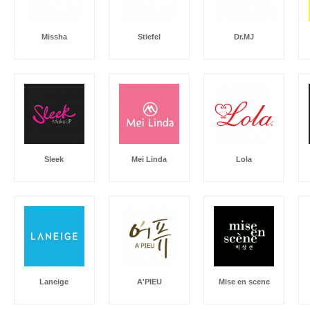
Missha
Stiefel
Dr.MJ
Sleek
Mei Linda
Lola
Laneige
A'PIEU
Mise en scene