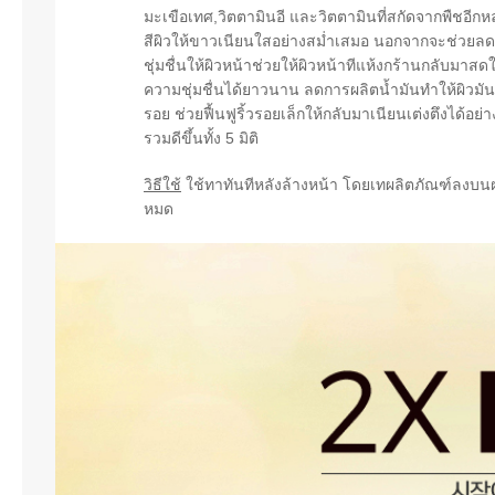
มะเขือเทศ,วิตตามินอี และวิตตามินที่สกัดจากพืชอีกห
สีผิวให้ขาวเนียนใสอย่างสม่ำเสมอ นอกจากจะช่วยลด
ชุ่มชื่นให้ผิวหน้าช่วยให้ผิวหน้าทีแห้งกร้านกลับมาสดใ
ความชุ่มชื่นได้ยาวนาน ลดการผลิตน้ำมันทำให้ผิวมัน
รอย ช่วยฟื้นฟูริ้วรอยเล็กให้กลับมาเนียนเต่งตึงได้อย่
รวมดีขึ้นทั้ง 5 มิติ
วิธีใช้
ใช้ทาทันทีหลังล้างหน้า โดยเทผลิตภัณฑ์ลงบนฝ่
หมด