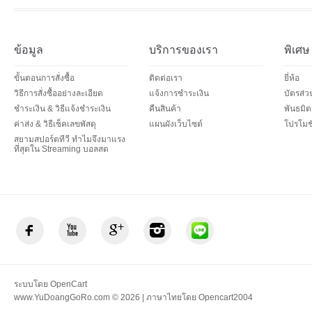
ข้อมูล
บริการของเรา
พิเศษ
ขั้นตอนการสั่งซื้อ
ติดต่อเรา
ยี่ห้อ
วิธีการสั่งซื้ออย่างละเอียด
แจ้งการชำระเงิน
บัตรส่
ชำระเงิน & วิธีแจ้งชำระเงิน
คืนสินค้า
พันธมิต
ค่าส่ง & วิธีเช็คเลขพัสดุ
แผนผังเว็บไซต์
โปรโมชั
สยามสปอร์ตทีวี ทำไมจึงมาแรง
ที่สุดใน Streaming บอลสด
ระบบโดย
OpenCart
www.YuDoangGoRo.com © 2026 | ภาษาไทยโดย
Opencart2004