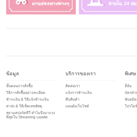
ข้อมูล
บริการของเรา
พิเศษ
ขั้นตอนการสั่งซื้อ
ติดต่อเรา
ยี่ห้อ
วิธีการสั่งซื้ออย่างละเอียด
แจ้งการชำระเงิน
บัตรส่
ชำระเงิน & วิธีแจ้งชำระเงิน
คืนสินค้า
พันธมิต
ค่าส่ง & วิธีเช็คเลขพัสดุ
แผนผังเว็บไซต์
โปรโมชั
สยามสปอร์ตทีวี ทำไมจึงมาแรง
ที่สุดใน Streaming บอลสด