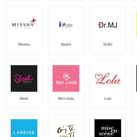
Missha
Stiefel
Dr.MJ
Sleek
Mei Linda
Lola