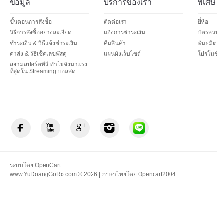
ข้อมูล
บริการของเรา
พิเศษ
ขั้นตอนการสั่งซื้อ
ติดต่อเรา
ยี่ห้อ
วิธีการสั่งซื้ออย่างละเอียด
แจ้งการชำระเงิน
บัตรส่
ชำระเงิน & วิธีแจ้งชำระเงิน
คืนสินค้า
พันธมิต
ค่าส่ง & วิธีเช็คเลขพัสดุ
แผนผังเว็บไซต์
โปรโมชั
สยามสปอร์ตทีวี ทำไมจึงมาแรง
ที่สุดใน Streaming บอลสด
ระบบโดย
OpenCart
www.YuDoangGoRo.com © 2026 | ภาษาไทยโดย
Opencart2004