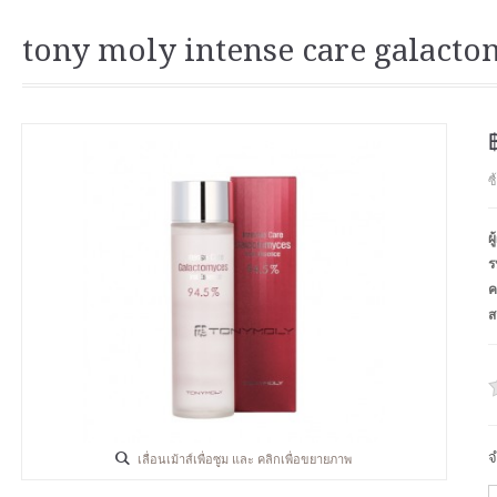
tony moly intense care galacto
ซ
ผ
ร
ค
ส
จ
เลื่อนเม้าส์เพื่อซูม และ คลิกเพื่อขยายภาพ