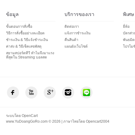
ข้อมูล
บริการของเรา
พิเศษ
ขั้นตอนการสั่งซื้อ
ติดต่อเรา
ยี่ห้อ
วิธีการสั่งซื้ออย่างละเอียด
แจ้งการชำระเงิน
บัตรส่
ชำระเงิน & วิธีแจ้งชำระเงิน
คืนสินค้า
พันธมิต
ค่าส่ง & วิธีเช็คเลขพัสดุ
แผนผังเว็บไซต์
โปรโมชั
สยามสปอร์ตทีวี ทำไมจึงมาแรง
ที่สุดใน Streaming บอลสด
ระบบโดย
OpenCart
www.YuDoangGoRo.com © 2026 | ภาษาไทยโดย
Opencart2004