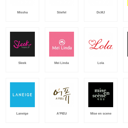
Missha
Stiefel
Dr.MJ
Sleek
Mei Linda
Lola
Laneige
A'PIEU
Mise en scene