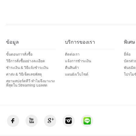
ข้อมูล
บริการของเรา
พิเศษ
ขั้นตอนการสั่งซื้อ
ติดต่อเรา
ยี่ห้อ
วิธีการสั่งซื้ออย่างละเอียด
แจ้งการชำระเงิน
บัตรส่
ชำระเงิน & วิธีแจ้งชำระเงิน
คืนสินค้า
พันธมิต
ค่าส่ง & วิธีเช็คเลขพัสดุ
แผนผังเว็บไซต์
โปรโมชั
สยามสปอร์ตทีวี ทำไมจึงมาแรง
ที่สุดใน Streaming บอลสด