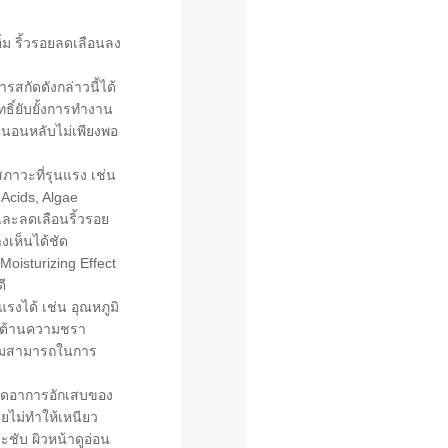
ิ่ม ริ้วรอยลดเลือนลง
รสกัดดังกล่าวนี้ได้
ธิ์ยับยั้งการทำงาน
รนอนหลับไม่เพียงพอ
ภาวะที่รุนแรง เช่น
 Acids, Algae
และลดเลือนริ้วรอย
งเห็นได้ชัด
Moisturizing Effect
ี
รงได้ เช่น อุณหภูมิ
่ง ต้านความชรา
ความสามารถในการ
 ลดอาการอักเสบของ
ดยไม่ทำให้เหนียว
ชับ ผิวหน้าดูอ่อน