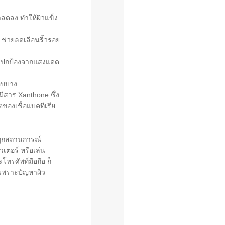
ลดลง ทำให้ผิวแข็ง
ว ช่วยลดเลือนริ้วรอย
การปกป้องจากแสงแดด
บอบบาง
ีสาร Xanthone ซึ่ง
ของเชื้อแบคทีเรีย
 ทุกสถานการณ์
เตอร์ หรือเล่น
ทรศัพท์มือถือ ก็
ะ เพราะปัญหาผิว