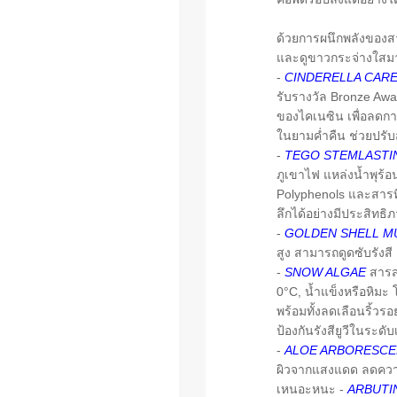
ด้วยการผนึกพลังของสาร
และดูขาวกระจ่างใสมากย
-
CINDERELLA CAR
รับรางวัล Bronze Awar
ของไคเนซิน เพื่อลดกา
ในยามค่ำคืน ช่วยปรับ
-
TEGO STEMLASTIN
ภูเขาไฟ แหล่งน้ำพุร้
Polyphenols และสารที
ลึกได้อย่างมีประสิทธิ
-
GOLDEN SHELL M
สูง สามารถดูดซับรังสี
-
SNOW ALGAE
สารสก
0°C, น้ำแข็งหรือหิมะ 
พร้อมทั้งลดเลือนริ้ว
ป้องกันรังสียูวีในระดั
-
ALOE ARBORESCE
ผิวจากแสงแดด ลดความแ
เหนอะหนะ -
ARBUTI