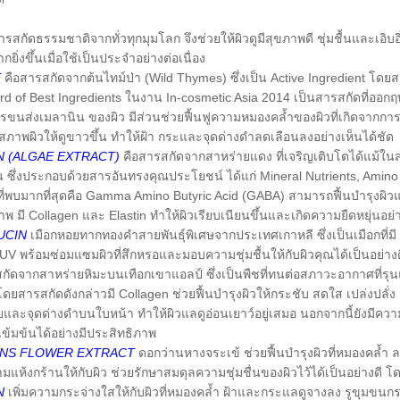
สกัดธรรมชาติจากทั่วทุกมุมโลก จึงช่วยให้ผิวดูมีสุขภาพดี ชุ่มชื้นและเอิบอ
ิ่งขึ้นเมื่อใช้เป็นประจำอย่างต่อเนื่อง
E
คือสารสกัดจากต้นไทม์ป่า (Wild Thymes) ซึ่งเป็น Active Ingredient โดยสา
d of Best Ingredients ในงาน In-cosmetic Asia 2014 เป็นสารสกัดที่ออกฤท
รขนส่งเมลานิน ของผิว มีส่วนช่วยฟื้นฟูความหมองคล้ำของผิวที่เกิดจากกา
สภาพผิวให้ดูขาวขึ้น ทำให้ฝ้า กระและจุดด่างดำลดเลือนลงอย่างเห็นได้ชัด
 (ALGAE EXTRACT)
คือสารสกัดจากสาหร่ายแดง ที่เจริญเติบโตได้แม้ในส
อน ซึ่งประกอบด้วยสารอันทรงคุณประโยชน์ ได้แก่ Mineral Nutrients, Amino
่พบมากที่สุดคือ Gamma Amino Butyric Acid (GABA) สามารถฟื้นบำรุงผิว
ภาพ มี Collagen และ Elastin ทำให้ผิวเรียบเนียนขึ้นและเกิดความยืดหยุ่นอย่า
UCIN
เมือกหอยทากทองคำสายพันธุ์พิเศษจากประเทศเกาหลี ซึ่งเป็นเมือกที่มี 
 UV พร้อมซ่อมแซมผิวที่สึกหรอและมอบความชุ่มชื้นให้กับผิวคุณได้เป็นอย่างด
ัดจากสาหร่ายหิมะบนเทือกเขาแอลป์ ซึ่งเป็นพืชที่ทนต่อสภาวะอากาศที่รุนแ
โดยสารสกัดดังกล่าวมี Collagen ช่วยฟื้นบำรุงผิวให้กระชับ สดใส เปล่งปลั
รอยและจุดด่างดำบนใบหน้า ทำให้ผิวแลดูอ่อนเยาว์อยู่เสมอ นอกจากนี้ยังมี
บเข้มข้นได้อย่างมีประสิทธิภาพ
NS FLOWER EXTRACT
ดอกว่านหางจระเข้ ช่วยฟื้นบำรุงผิวที่หมองคล้ำ
ห้งกร้านให้กับผิว ช่วยรักษาสมดุลความชุ่มชื่นของผิวไว้ได้เป็นอย่างดี โ
N
เพิ่มความกระจ่างใสให้กับผิวที่หมองคล้ำ ฝ้าและกระแลดูจางลง รูขุมขนกระ