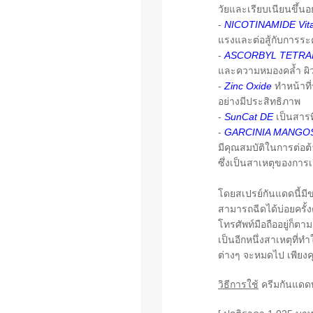
วัยและเรียบเนียนขึ้น
-
NICOTINAMIDE Vit
แรงและต่อสู้กับการระค
-
ASCORBYL TETRA
และความหมองคล้ำ ผิวด
-
Zinc Oxide
ทำหน้าที
อย่างมีประสิทธิภาพ
-
SunCat DE
เป็นสารท
-
GARCINIA MANGO
มีคุณสมบัติในการต่อต
ซึ่งเป็นสาเหตุของการเ
โดยสเปรย์กันแดดนี้มี
สามารถฉีดได้บ่อยครั้
โทรศัพท์มือถืออยู่ก็
เป็นอีกหนึ่งสาเหตุที่
ต่างๆ จะหมดไป เพียง
วิธีการใช้
ครีมกันแดด