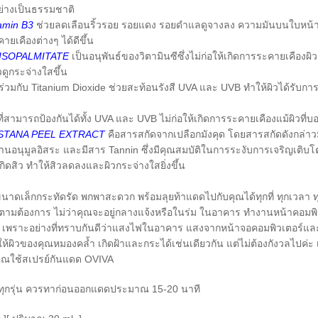
อย่างเป็นธรรมชาติ
amin B3
ช่วยลดเลือนริ้วรอย รอยแดง รอยดำแลดูจางลง ความมันบนใบหน้า
ายเคืองต่างๆ ได้ดีขึ้น
ISOPALMITATE
เป็นอนุพันธ์ของวิตามินซีซึ่งไม่ก่อให้เกิดการระคายเคืองผิ
ูกระจ่างใสขึ้น
่ร่วมกับ Titanium Dioxide ช่วยสะท้อนรังสี UVA และ UVB ทำให้ผิวได้รับ
ี่สามารถป้องกันได้ทั้ง UVA และ UVB ไม่ก่อให้เกิดการระคายเคืองแม้ผิวที่
STANA PEEL EXTRACT
คือสารสกัดจากเปลือกมังคุด โดยสารสกัดดังกล่าวม
้านอนุมูลอิสระ และมีสาร Tannin ซึ่งมีคุณสมบัติในการระงับการเจริญเติบโต
กิดสิว ทำให้สิวลดลงและผิวกระจ่างใสยิ่งขึ้น
ขนาดเล็กกระทัดรัด พกพาสะดวก พร้อมลุยท้าแดดไปกับคุณได้ทุกที่ ทุกเวลา
งตามต้องการ ไม่ว่าคุณจะอยู่กลางแจ้งหรือในร่ม ในอาคาร ทำงานหน้าคอมพิว
ตาม เพราะอย่างที่ทราบกันดีว่าแสงไฟในอาคาร แสงจากหน้าจอคอมพิวเตอร์และโ
ทำให้ผิวของคุณหมองคล้ำ เกิดฝ้าและกระได้เช่นเดียวกัน แต่ไม่ต้องกังวลไปค่
คุณใช้สเปรย์กันแดด OVIVA
ทุกรุ่น ควรทาก่อนออกแดดประมาณ 15-20 นาที