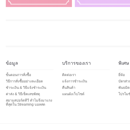
ข้อมูล
บริการของเรา
พิเศษ
ขั้นตอนการสั่งซื้อ
ติดต่อเรา
ยี่ห้อ
วิธีการสั่งซื้ออย่างละเอียด
แจ้งการชำระเงิน
บัตรส่
ชำระเงิน & วิธีแจ้งชำระเงิน
คืนสินค้า
พันธมิต
ค่าส่ง & วิธีเช็คเลขพัสดุ
แผนผังเว็บไซต์
โปรโมชั
สยามสปอร์ตทีวี ทำไมจึงมาแรง
ที่สุดใน Streaming บอลสด