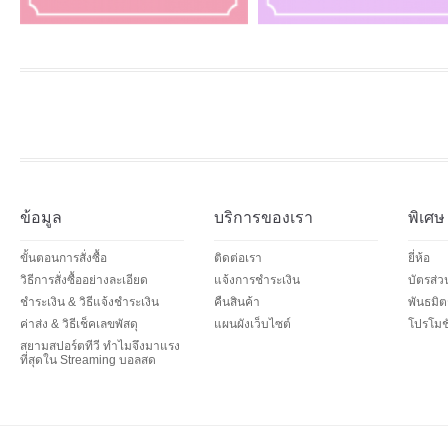
ข้อมูล
บริการของเรา
พิเศษ
ขั้นตอนการสั่งซื้อ
ติดต่อเรา
ยี่ห้อ
วิธีการสั่งซื้ออย่างละเอียด
แจ้งการชำระเงิน
บัตรส่
ชำระเงิน & วิธีแจ้งชำระเงิน
คืนสินค้า
พันธมิต
ค่าส่ง & วิธีเช็คเลขพัสดุ
แผนผังเว็บไซต์
โปรโมชั
สยามสปอร์ตทีวี ทำไมจึงมาแรง
ที่สุดใน Streaming บอลสด