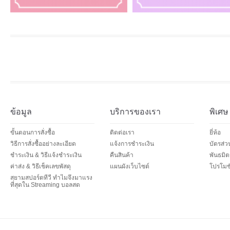
ข้อมูล
บริการของเรา
พิเศษ
ขั้นตอนการสั่งซื้อ
ติดต่อเรา
ยี่ห้อ
วิธีการสั่งซื้ออย่างละเอียด
แจ้งการชำระเงิน
บัตรส่
ชำระเงิน & วิธีแจ้งชำระเงิน
คืนสินค้า
พันธมิต
ค่าส่ง & วิธีเช็คเลขพัสดุ
แผนผังเว็บไซต์
โปรโมชั
สยามสปอร์ตทีวี ทำไมจึงมาแรง
ที่สุดใน Streaming บอลสด