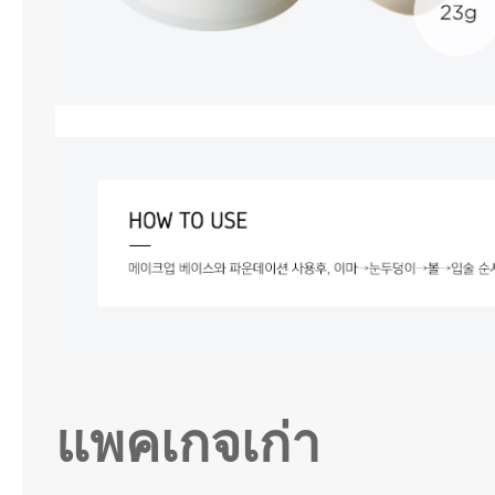
แพคเกจเก่า