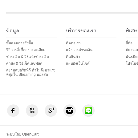
ข้อมูล
บริการของเรา
พิเศษ
ขั้นตอนการสั่งซื้อ
ติดต่อเรา
ยี่ห้อ
วิธีการสั่งซื้ออย่างละเอียด
แจ้งการชำระเงิน
บัตรส่
ชำระเงิน & วิธีแจ้งชำระเงิน
คืนสินค้า
พันธมิต
ค่าส่ง & วิธีเช็คเลขพัสดุ
แผนผังเว็บไซต์
โปรโมชั
สยามสปอร์ตทีวี ทำไมจึงมาแรง
ที่สุดใน Streaming บอลสด
ระบบโดย
OpenCart