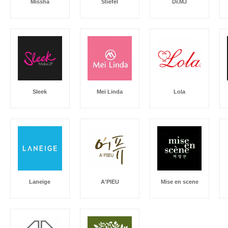
Missha
Stiefel
Dr.MJ
Sleek
Mei Linda
Lola
Laneige
A'PIEU
Mise en scene