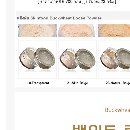
[ ราคาเกาหลี 6,700 วอน ][ ปริมาณ 23 กรัม ]
แป้งฝุ่น Skinfood Buckwheat Loose Powder