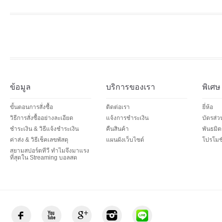
ข้อมูล
บริการของเรา
พิเศษ
ขั้นตอนการสั่งซื้อ
ติดต่อเรา
ยี่ห้อ
วิธีการสั่งซื้ออย่างละเอียด
แจ้งการชำระเงิน
บัตรส่
ชำระเงิน & วิธีแจ้งชำระเงิน
คืนสินค้า
พันธมิต
ค่าส่ง & วิธีเช็คเลขพัสดุ
แผนผังเว็บไซต์
โปรโมชั
สยามสปอร์ตทีวี ทำไมจึงมาแรง
ที่สุดใน Streaming บอลสด