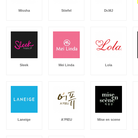
Missha
Stiefel
Dr.MJ
Sleek
Mei Linda
Lola
Laneige
A'PIEU
Mise en scene