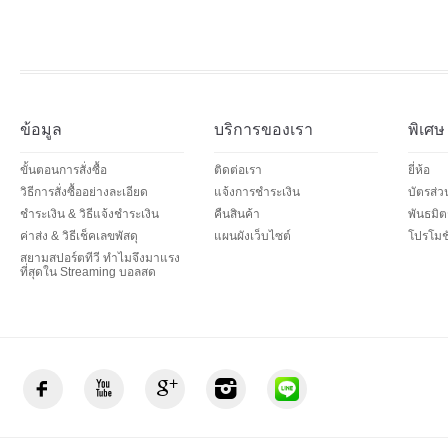
ข้อมูล
บริการของเรา
พิเศษ
ขั้นตอนการสั่งซื้อ
ติดต่อเรา
ยี่ห้อ
วิธีการสั่งซื้ออย่างละเอียด
แจ้งการชำระเงิน
บัตรส่
ชำระเงิน & วิธีแจ้งชำระเงิน
คืนสินค้า
พันธมิต
ค่าส่ง & วิธีเช็คเลขพัสดุ
แผนผังเว็บไซต์
โปรโมชั
สยามสปอร์ตทีวี ทำไมจึงมาแรง
ที่สุดใน Streaming บอลสด