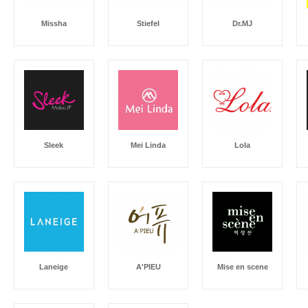
Missha
Stiefel
Dr.MJ
Sleek
Mei Linda
Lola
Laneige
A'PIEU
Mise en scene