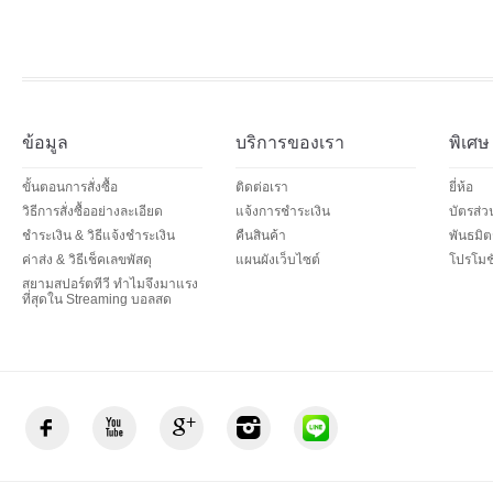
ข้อมูล
บริการของเรา
พิเศษ
ขั้นตอนการสั่งซื้อ
ติดต่อเรา
ยี่ห้อ
วิธีการสั่งซื้ออย่างละเอียด
แจ้งการชำระเงิน
บัตรส่
ชำระเงิน & วิธีแจ้งชำระเงิน
คืนสินค้า
พันธมิต
ค่าส่ง & วิธีเช็คเลขพัสดุ
แผนผังเว็บไซต์
โปรโมชั
สยามสปอร์ตทีวี ทำไมจึงมาแรง
ที่สุดใน Streaming บอลสด