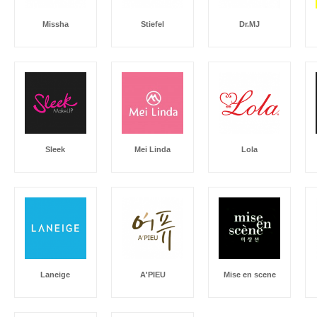
Missha
Stiefel
Dr.MJ
Sleek
Mei Linda
Lola
Laneige
A'PIEU
Mise en scene