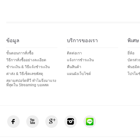
ข้อมูล
บริการของเรา
พิเศษ
ขั้นตอนการสั่งซื้อ
ติดต่อเรา
ยี่ห้อ
วิธีการสั่งซื้ออย่างละเอียด
แจ้งการชำระเงิน
บัตรส่
ชำระเงิน & วิธีแจ้งชำระเงิน
คืนสินค้า
พันธมิต
ค่าส่ง & วิธีเช็คเลขพัสดุ
แผนผังเว็บไซต์
โปรโมชั
สยามสปอร์ตทีวี ทำไมจึงมาแรง
ที่สุดใน Streaming บอลสด