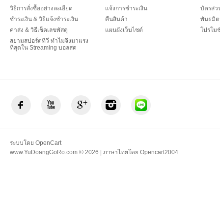
วิธีการสั่งซื้ออย่างละเอียด
แจ้งการชำระเงิน
บัตรส่
ชำระเงิน & วิธีแจ้งชำระเงิน
คืนสินค้า
พันธมิต
ค่าส่ง & วิธีเช็คเลขพัสดุ
แผนผังเว็บไซต์
โปรโมชั
สยามสปอร์ตทีวี ทำไมจึงมาแรง
ที่สุดใน Streaming บอลสด
ระบบโดย
OpenCart
www.YuDoangGoRo.com © 2026 | ภาษาไทยโดย
Opencart2004