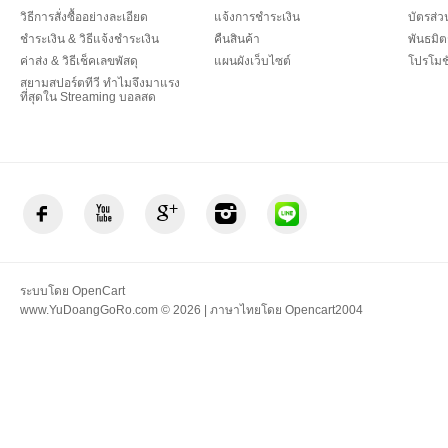
วิธีการสั่งซื้ออย่างละเอียด
แจ้งการชำระเงิน
บัตรส่
ชำระเงิน & วิธีแจ้งชำระเงิน
คืนสินค้า
พันธมิต
ค่าส่ง & วิธีเช็คเลขพัสดุ
แผนผังเว็บไซต์
โปรโมชั
สยามสปอร์ตทีวี ทำไมจึงมาแรง
ที่สุดใน Streaming บอลสด
ระบบโดย
OpenCart
www.YuDoangGoRo.com © 2026 | ภาษาไทยโดย
Opencart2004