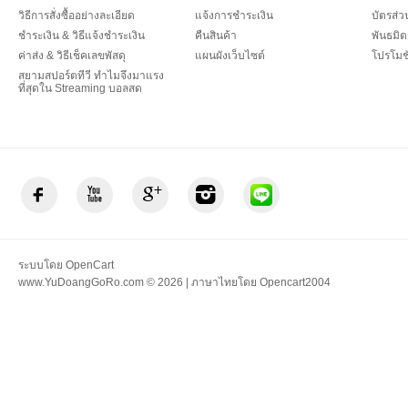
วิธีการสั่งซื้ออย่างละเอียด
แจ้งการชำระเงิน
บัตรส่
ชำระเงิน & วิธีแจ้งชำระเงิน
คืนสินค้า
พันธมิต
ค่าส่ง & วิธีเช็คเลขพัสดุ
แผนผังเว็บไซต์
โปรโมชั
สยามสปอร์ตทีวี ทำไมจึงมาแรง
ที่สุดใน Streaming บอลสด
ระบบโดย
OpenCart
www.YuDoangGoRo.com © 2026 | ภาษาไทยโดย
Opencart2004